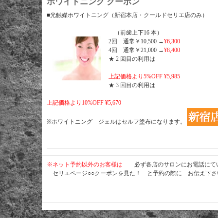
ホワイトニング クーポン
■光触媒ホワイトニング（新宿本店・クールドセリエ店のみ）
（前歯上下16 本）
2回 通常￥10,500 →
¥6,300
4回 通常￥21,000 →
¥8,400
★ 2 回目の利用は
上記価格より5%OFF ¥5,985
★ 3 回目の利用は
上記価格より10%OFF ¥5,670
※ホワイトニング ジェルはセルフ塗布になります。
※ネット予約以外のお客様は
必ず各店のサロンにお電話にて
セリエページ○○クーポンを見た！ と予約の際に お伝え下さ