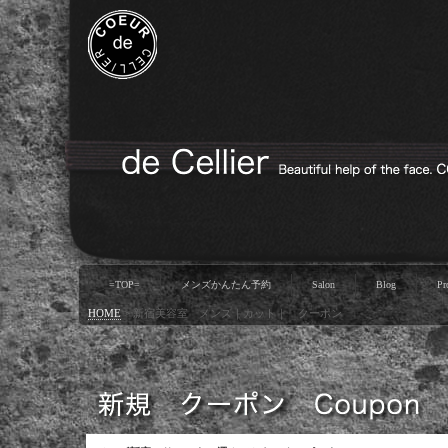
=TOP=
メンズかんたん予約
Salon
Blog
Pr
HOME
>
新宿美容室 メンズ｜カット｜ クーポン