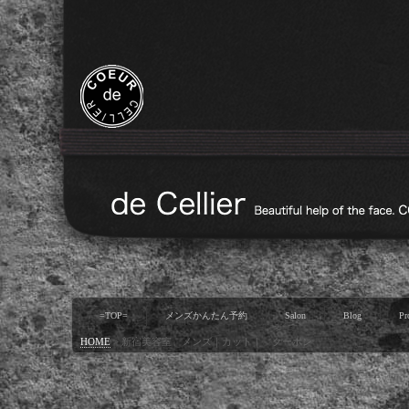
=TOP=
メンズかんたん予約
Salon
Blog
Pr
HOME
>
新宿美容室 メンズ｜カット｜ クーポン