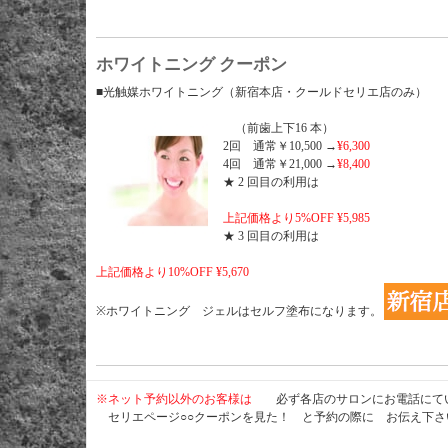
ホワイトニング クーポン
■光触媒ホワイトニング（新宿本店・クールドセリエ店のみ）
（前歯上下16 本）
2回 通常￥10,500 →
¥6,300
4回 通常￥21,000 →
¥8,400
★ 2 回目の利用は
上記価格より5%OFF ¥5,985
★ 3 回目の利用は
上記価格より10%OFF ¥5,670
※ホワイトニング ジェルはセルフ塗布になります。
※ネット予約以外のお客様は
必ず各店のサロンにお電話にて
セリエページ○○クーポンを見た！ と予約の際に お伝え下さ